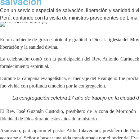
salvación
Con un servicio especial de salvación, liberación y sanidad di
Perú, contando con la visita de ministros provenientes de Lima y
En un ambiente de gozo espiritual y gratitud a Dios, la iglesia del M
liberación y la sanidad divina.
La celebración contó con la participación del Rev. Antonio Carhuach
fortalecimiento espiritual.
Durante la campaña evangelística, el mensaje del Evangelio fue procla
fue vivida con profunda emoción por la congregación.
La congregación celebra 17 año de trabajo en la ciudad 
El Rev. José Guzmán Custodio, presbítero de la zona de Morropón —
fidelidad de Dios durante estos años de ministerio.
Asimismo, participaron el pastor Aldo Talaverano, presbítero de Puno
acercarse al Señor y buscar una vida transformada por el poder del Eva