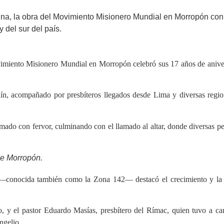
vina, la obra del Movimiento Misionero Mundial en Morropón con
 del sur del país.
ovimiento Misionero Mundial en Morropón celebró sus 17 años de anivers
ín, acompañado por presbíteros llegados desde Lima y diversas regio
mado con fervor, culminando con el llamado al altar, donde diversas p
de Morropón.
conocida también como la Zona 142— destacó el crecimiento y la per
, y el pastor Eduardo Masías, presbítero del Rímac, quien tuvo a car
ngelio.