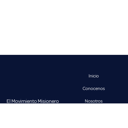
Inicio
Conocenos
El Movimiento Misionero
Nosotros
Mundial es un esfuerzo de
Historia
fe y sacrificio en favor de la
obra misionera y la
Oficiales