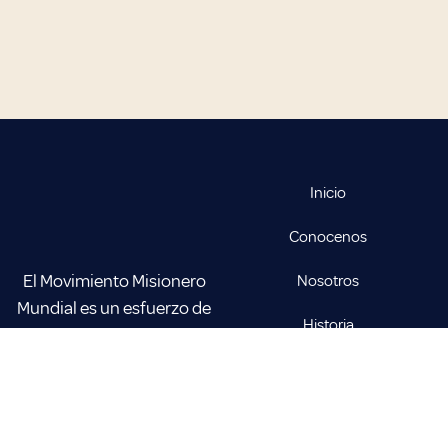
Inicio
Conocenos
El Movimiento Misionero
Nosotros
Mundial es un esfuerzo de
Historia
fe y sacrificio en favor de la
obra misionera y la
Oficiales
evangelización del mundo.