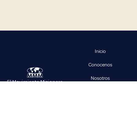
Inicio
Conocenos
Nosotros
El Movimiento Misionero
Mundial es un esfuerzo de
Historia
fe y sacrificio en favor de la
Oficiales
obra misionera y la
evangelización del mundo.