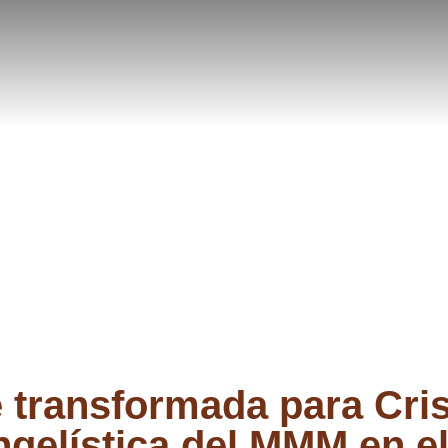
e transformada para Cri
gelística del MMM en el