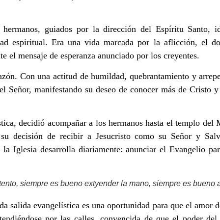
 hermanos, guiados por la dirección del Espíritu Santo, i
ad espiritual. Era una vida marcada por la aflicción, el 
te el mensaje de esperanza anunciado por los creyentes.
azón. Con una actitud de humildad, quebrantamiento y arrepe
el Señor, manifestando su deseo de conocer más de Cristo y
ística, decidió acompañar a los hermanos hasta el templo de
u decisión de recibir a Jesucristo como su Señor y Salva
la Iglesia desarrolla diariamente: anunciar el Evangelio pa
tento, siempre es bueno extyender la mano, siempre es bueno a
da salida evangelística es una oportunidad para que el amor 
xtendiéndose por las calles, convencida de que el poder de