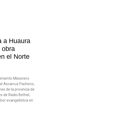
a a Huaura
a obra
n el Norte
vimiento Misionero
sué Ascarruz Pacheco,
es de la provincia de
es de Radio Bethel,
abor evangelística en
.