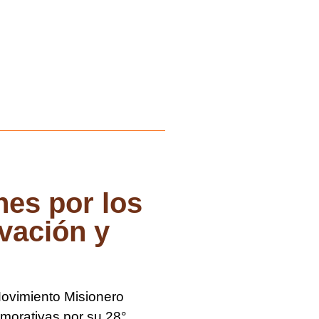
es por los
vación y
 Movimiento Misionero
emorativas por su 28°