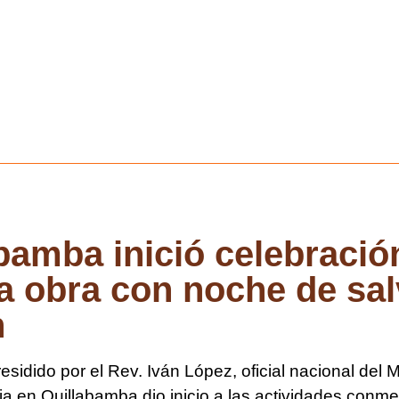
amba inició celebración
la obra con noche de sal
n
esidido por el Rev. Iván López, oficial nacional del
sia en Quillabamba dio inicio a las actividades conm